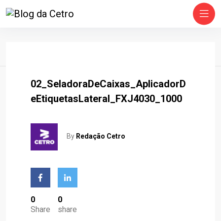
Home
02_SeladoraDeCaixas_AplicadorD
EEtiquetasLateral_FXJ4030_1000
By
Redação Cetro
0
0
Share
share