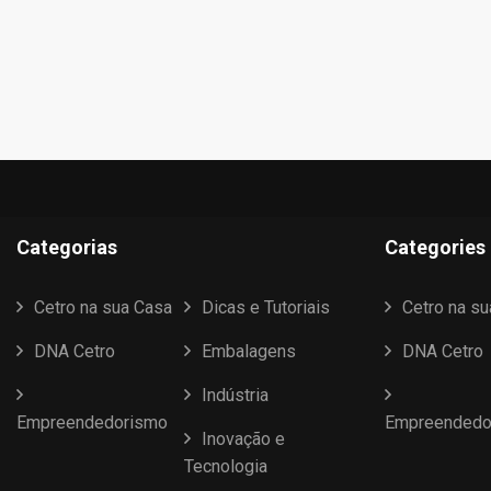
Categorias
Categories
Cetro na sua Casa
Dicas e Tutoriais
Cetro na s
DNA Cetro
Embalagens
DNA Cetro
Indústria
Empreendedorismo
Empreendedo
Inovação e
Tecnologia