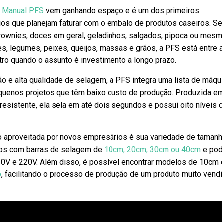
a Manual PFS
vem ganhando espaço e é um dos primeiros
s que planejam faturar com o embalo de produtos caseiros. Se
rownies, doces em geral, geladinhos, salgados, pipoca ou mes
, legumes, peixes, queijos, massas e grãos, a PFS está entre 
ro quando o assunto é investimento a longo prazo.
o e alta qualidade de selagem, a PFS integra uma lista de máqu
equenos projetos que têm baixo custo de produção. Produzida e
o resistente, ela sela em até dois segundos e possui oito níveis 
ão aproveitada por novos empresários é sua variedade de tamanh
os com barras de selagem de
10cm
,
20cm
,
30cm
ou
40cm
e po
0V e 220V. Além disso, é possível encontrar modelos de 10cm 
o
, facilitando o processo de produção de um produto muito vend