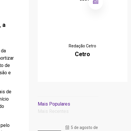
, a
Redação Cetro
 da
Cetro
ortizar
to de
ssão e
ais de
nício
Mais Populares
do
Mais Recentes
 pelo
5 de agosto de