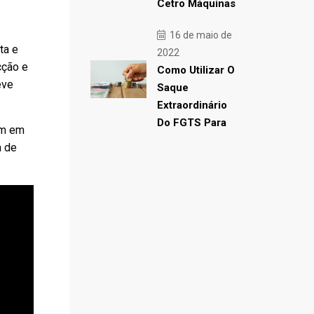
Cetro Máquinas
16 de maio de
ta e
2022
cção e
Como Utilizar O
eve
Saque
Extraordinário
Do FGTS Para
sim em
a de