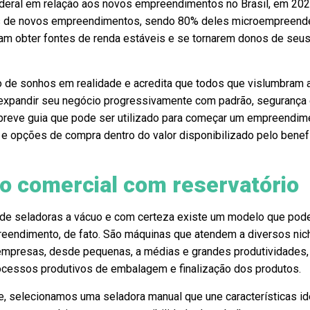
deral em relação aos novos empreendimentos no Brasil, em 202
ões de novos empreendimentos, sendo 80% deles microempreen
am obter fontes de renda estáveis e se tornarem donos de seu
o de sonhos em realidade e acredita que todos que vislumbram 
expandir seu negócio progressivamente com padrão, segurança
reve guia que pode ser utilizado para começar um empreendim
e opções de compra dentro do valor disponibilizado pelo benef
o comercial com reservatório
de seladoras a vácuo e com certeza existe um modelo que pode
reendimento, de fato. São máquinas que atendem a diversos nic
mpresas, desde pequenas, a médias e grandes produtividades,
rocessos produtivos de embalagem e finalização dos produtos.
e, selecionamos uma seladora manual que une características id