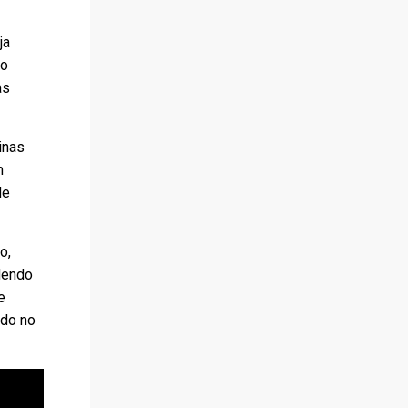
ja
mo
as
inas
m
de
o,
dendo
e
ido no