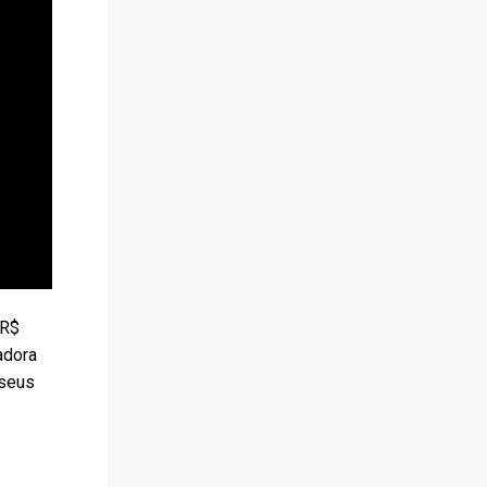
 R$
adora
 seus