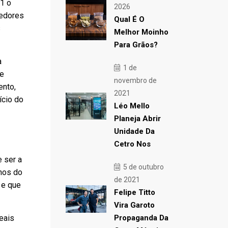
1 o
2026
dedores
Qual É O
s
Melhor Moinho
Para Grãos?
a
1 de
 e
novembro de
ento,
2021
ício do
Léo Mello
Planeja Abrir
Unidade Da
Cetro Nos
 ser a
5 de outubro
hos do
de 2021
 e que
Felipe Titto
Vira Garoto
eais
Propaganda Da