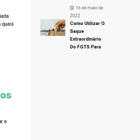
16 de maio de
iada
2022
Como Utilizar O
a quais
Saque
Extraordinário
Do FGTS Para
los
ar e