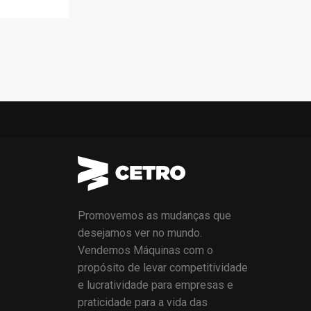
Promovemos as mudanças que
desejamos ver no mundo.
Vendemos Máquinas com o
propósito de levar competitividade
e lucratividade para empresas e
praticidade para a vida das