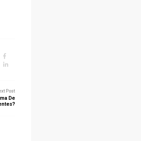
ext Post
ema De
ientes?