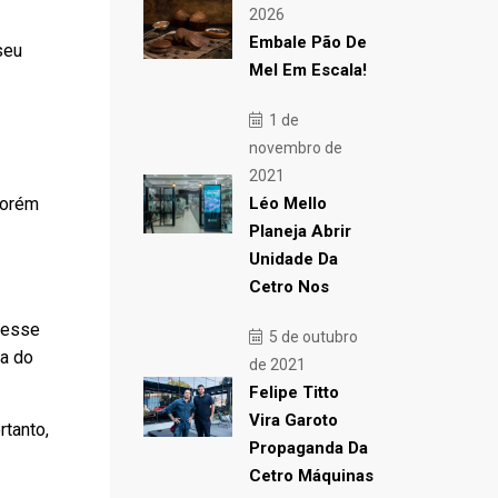
2026
Embale Pão De
seu
Mel Em Escala!
1 de
novembro de
2021
porém
Léo Mello
Planeja Abrir
Unidade Da
Cetro Nos
, esse
5 de outubro
ia do
de 2021
Felipe Titto
Vira Garoto
rtanto,
Propaganda Da
Cetro Máquinas