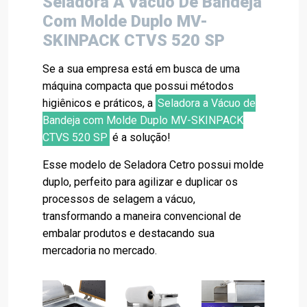
Seladora A Vácuo De Bandeja
Com Molde Duplo MV-
SKINPACK CTVS 520 SP
Se a sua empresa está em busca de uma
máquina compacta que possui métodos
higiênicos e práticos, a
Seladora a Vácuo de
Bandeja com Molde Duplo MV-SKINPACK
CTVS 520 SP
é a solução!
Esse modelo de Seladora Cetro possui molde
duplo, perfeito para agilizar e duplicar os
processos de selagem a vácuo,
transformando a maneira convencional de
embalar produtos e destacando sua
mercadoria no mercado.