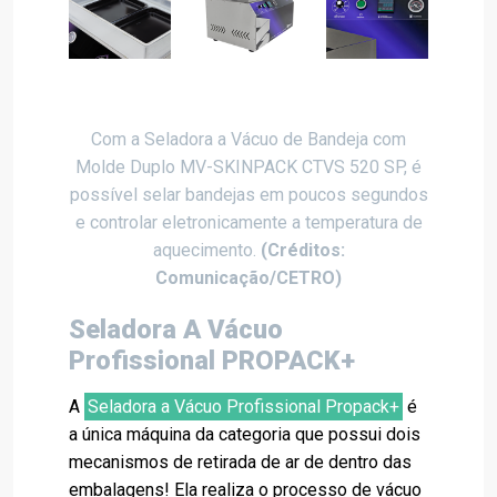
Com a Seladora a Vácuo de Bandeja com
Molde Duplo MV-SKINPACK CTVS 520 SP, é
possível selar bandejas em poucos segundos
e controlar eletronicamente a temperatura de
aquecimento.
(Créditos:
Comunicação/CETRO)
Seladora A Vácuo
Profissional PROPACK+
A
Seladora a Vácuo Profissional Propack+
é
a única máquina da categoria que possui dois
mecanismos de retirada de ar de dentro das
embalagens! Ela realiza o processo de vácuo