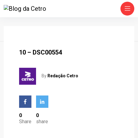
Home
10 – DSC00554
By
Redação Cetro
0
0
Share
share