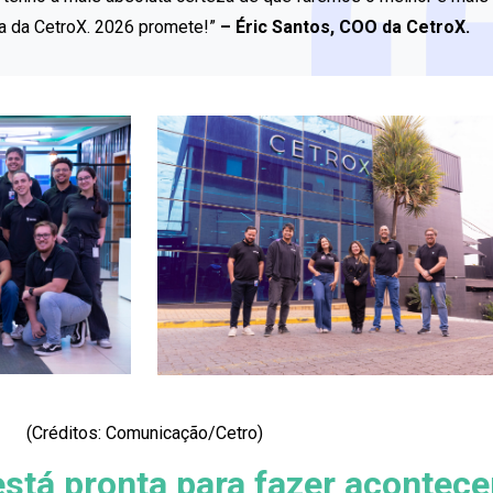
ia da CetroX. 2026 promete!”
– Éric Santos, COO da CetroX.
(Créditos: Comunicação/Cetro)
stá pronta para fazer acontece