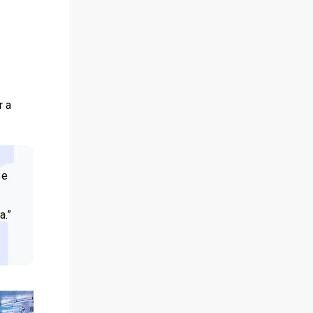
r a
 e
a.”