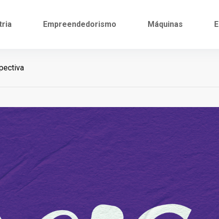
tria
Empreendedorismo
Máquinas
E
pectiva