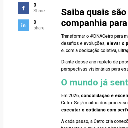
0
Saiba quais são
Share
companhia para
0
share
Transformar o #DNACetro para m
desafios e evoluções,
elevar o 
e, com a dedicação coletiva, ultr
Diante desse ano repleto de possi
perspectivas visionárias para ess
O mundo já sent
Em 2026,
consolidação e excel
Cetro. Se já muitos dos process
executar o cotidiano com perf
A cada passo, a Cetro cria conex