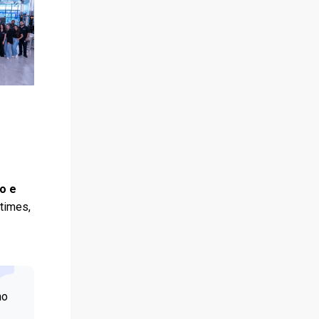
o e
times,
no