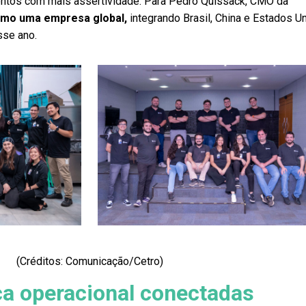
entos com mais assertividade. Para Pedro Quissack, CMO da
omo uma empresa global,
integrando Brasil, China e Estados U
sse ano.
(Créditos: Comunicação/Cetro)
rça operacional conectadas