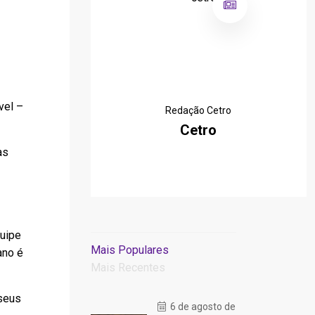
vel –
Redação Cetro
Cetro
as
quipe
Mais Populares
ano é
Mais Recentes
 seus
6 de agosto de