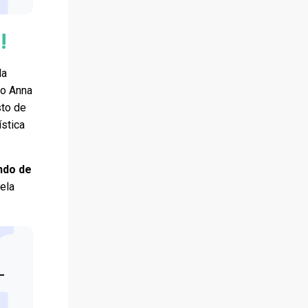
!
da
o Anna
sto de
stica
ndo de
ela
s
–