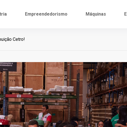
tria
Empreendedorismo
Máquinas
E
buição Cetro!