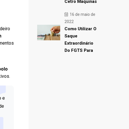
Cetro Máquinas
16 de maio de
2022
deiro
Como Utilizar O
m
Saque
amentos
Extraordinário
Do FGTS Para
bolo
ivos.
o e
de