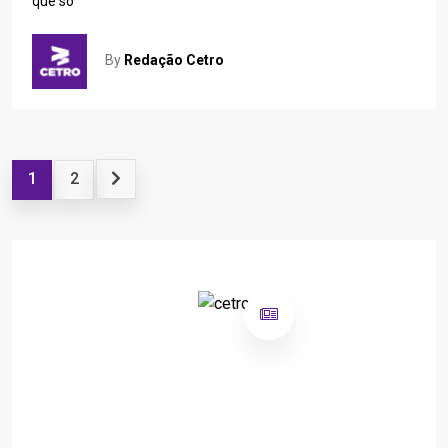
que só
By
Redação Cetro
1
2