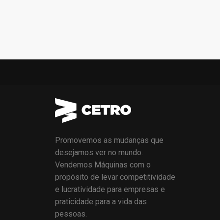
Promovemos as mudanças que
desejamos ver no mundo.
Vendemos Máquinas com o
propósito de levar competitividade
e lucratividade para empresas e
praticidade para a vida das
pessoas.