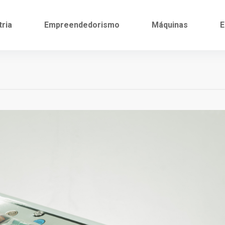
tria
Empreendedorismo
Máquinas
E