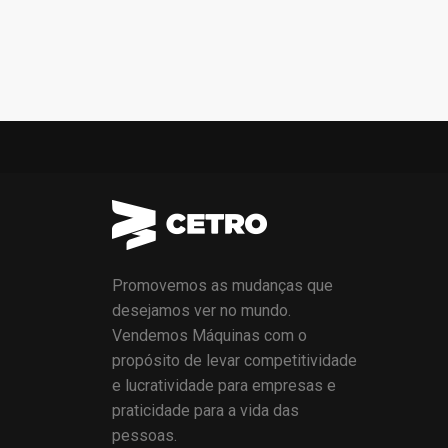
Promovemos as mudanças que
desejamos ver no mundo.
Vendemos Máquinas com o
propósito de levar competitividade
e lucratividade para empresas e
praticidade para a vida das
pessoas.