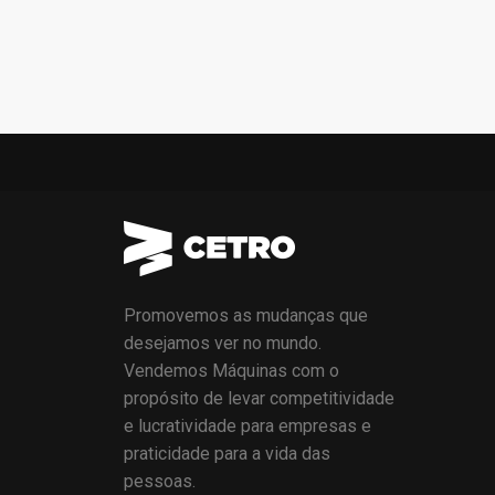
Promovemos as mudanças que
desejamos ver no mundo.
Vendemos Máquinas com o
propósito de levar competitividade
e lucratividade para empresas e
praticidade para a vida das
pessoas.