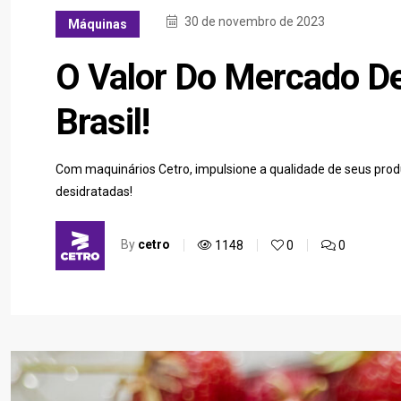
30 de novembro de 2023
Máquinas
O Valor Do Mercado De
Brasil!
Com maquinários Cetro, impulsione a qualidade de seus produ
desidratadas!
By
cetro
1148
0
0