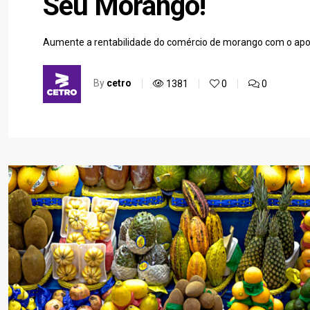
Seu Morango!
Aumente a rentabilidade do comércio de morango com o apoi
By
cetro
1381
0
0