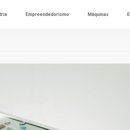
tria
Empreendedorismo
Máquinas
E