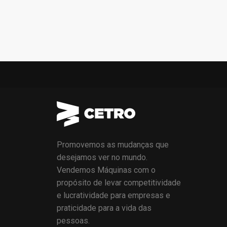
Promovemos as mudanças que
desejamos ver no mundo.
Vendemos Máquinas com o
propósito de levar competitividade
e lucratividade para empresas e
praticidade para a vida das
pessoas.