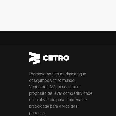
Promovemos as mudanças que
desejamos ver no mundo.
Vendemos Máquinas com o
propósito de levar competitividade
e lucratividade para empresas e
praticidade para a vida das
pessoas.