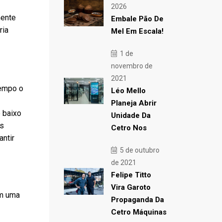
2026
mente
Embale Pão De
ria
Mel Em Escala!
1 de
novembro de
2021
tempo o
Léo Mello
Planeja Abrir
o baixo
Unidade Da
as
Cetro Nos
antir
5 de outubro
de 2021
Felipe Titto
Vira Garoto
em uma
Propaganda Da
Cetro Máquinas