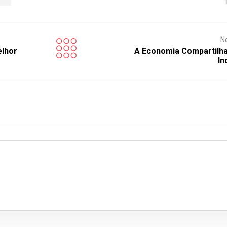
N
elhor
A Economia Compartilha
In