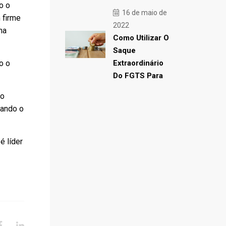
o o
16 de maio de
 firme
2022
na
Como Utilizar O
Saque
o o
Extraordinário
Do FGTS Para
so
vando o
é líder