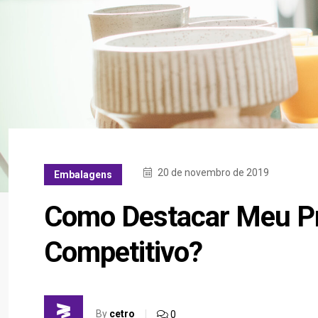
20 de novembro de 2019
Embalagens
Como Destacar Meu P
Competitivo?
By
cetro
0