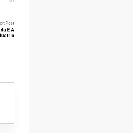
ext Post
da E A
dústria