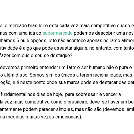
, o mercado brasileiro está cada vez mais competitivo e isso 
enas com uma ida ao
supermercado
podemos descobrir uma nov
ínhamos 5 ou 6 opções. Isto não acontece apenas no ramo alimen
tividade é algo que pode assustar alguns, no entanto, com tant
fazer com que o seu se destaque?
 devemos primeiro entender um fato: o ser humano não é pura e
go além disso. Somos sim os únicos a terem racionalidade, mas
ão, e é neste ponto onde sua marca pode se destacar das de
fundamental nos dias de hoje, para sobressair e vencer a
a vez mais competitivo como o brasileiro, deve-se haver um b
rentemente podem parecer simples, mas não são (devemos lem
toma medidas muitas vezes emocionais).