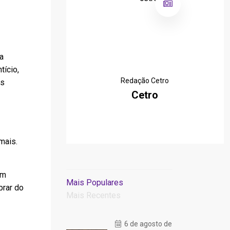
é
a
tício,
Redação Cetro
os
Cetro
mais.
om
Mais Populares
brar do
Mais Recentes
6 de agosto de