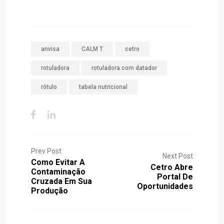
anvisa
CALM T
cetro
rotuladora
rotuladora com datador
rótulo
tabela nutricional
Prev Post
Next Post
Como Evitar A
Cetro Abre
Contaminação
Portal De
Cruzada Em Sua
Oportunidades
Produção