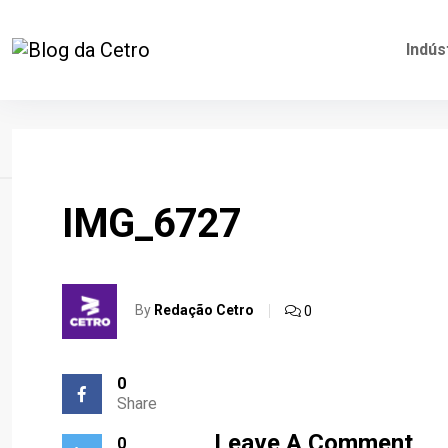
Indús
Home
IMG_6727
By
Redação Cetro
0
0
Share
Leave A Comment
0