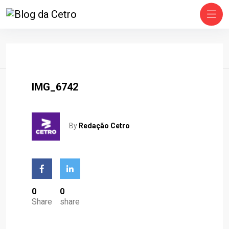
Home
IMG_6742
By
Redação Cetro
0
0
Share
share