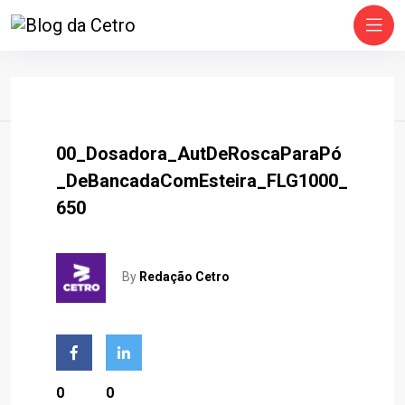
Home
00_Dosadora_AutDeRoscaParaPó
_DeBancadaComEsteira_FLG1000_
650
By
Redação Cetro
0
0