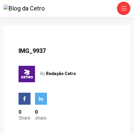
Home
IMG_9937
By
Redação Cetro
0
0
Share
share