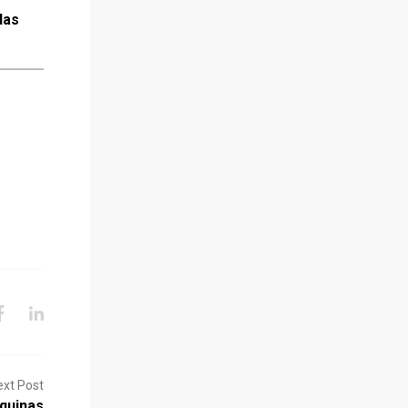
das
ext Post
quinas