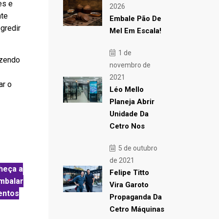
es e
2026
nte
Embale Pão De
gredir
Mel Em Escala!
1 de
azendo
novembro de
!
2021
ar o
Léo Mello
Planeja Abrir
Unidade Da
Cetro Nos
5 de outubro
de 2021
heça a
Felipe Titto
embalar
Vira Garoto
entos
Propaganda Da
Cetro Máquinas