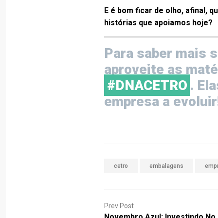
E é bom ficar de olho, afinal
histórias que apoiamos hoje?
Para saber mais so
aproveite as maté
#DNACETRO
. El
empresa a evoluir
cetro
embalagens
emp
Prev Post
Novembro Azul: Investindo No