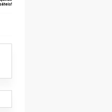
áteis!