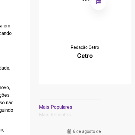
ja em
scando
Redação Cetro
Cetro
dade,
novo,
ções.
so não
Mais Populares
guindo
Mais Recentes
o,
6 de agosto de