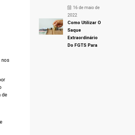
16 de maio de
2022
Como Utilizar O
Saque
Extraordinário
Do FGTS Para
e nos
por
o
a de
de