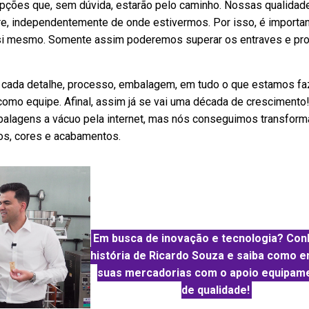
epções que, sem dúvida, estarão pelo caminho. Nossas qualidad
, independentemente de onde estivermos. Por isso, é importa
 si mesmo. Somente assim poderemos superar os entraves e pro
 cada detalhe, processo, embalagem, em tudo o que estamos f
como equipe. Afinal, assim já se vai uma década de crescimento
balagens a vácuo pela internet, mas nós conseguimos transform
s, cores e acabamentos.
Em busca de inovação e tecnologia? Con
história de Ricardo Souza e saiba como 
suas mercadorias com o apoio equipam
de qualidade!