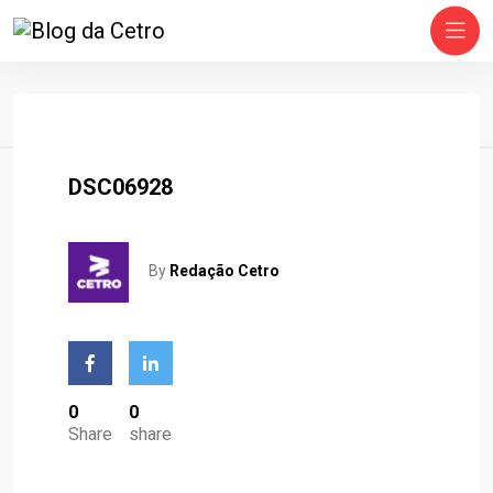
Home
DSC06928
By
Redação Cetro
0
0
Share
share