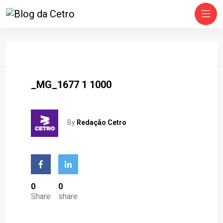
Home
_MG_1677 1 1000
By
Redação Cetro
0
0
Share
share