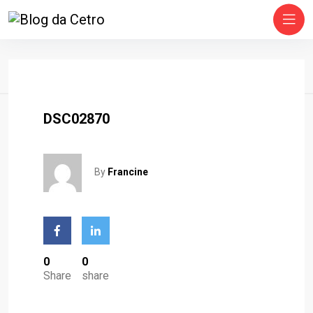
Home
DSC02870
By
Francine
0
0
Share
share