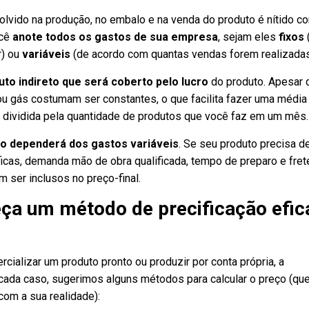
olvido na produção, no embalo e na venda do produto é nítido c
ocê
anote todos os gastos de sua empresa
, sejam eles
fixos
r) ou
variáveis
(de acordo com quantas vendas forem realizadas
uto indireto que será coberto pelo lucro
do produto. Apesar 
ou gás costumam ser constantes, o que facilita fazer uma média
 dividida pela quantidade de produtos que você faz em um mês.
o dependerá dos gastos variáveis
. Se seu produto precisa d
cas, demanda mão de obra qualificada, tempo de preparo e fret
 ser inclusos no preço-final.
eça um método de precificação efic
rcializar um produto pronto ou produzir por conta própria, a
a cada caso, sugerimos alguns métodos para calcular o preço (qu
om a sua realidade):