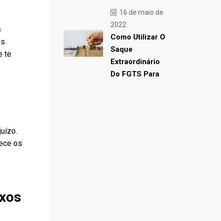
16 de maio de
2022
s
Como Utilizar O
os
Saque
e te
Extraordinário
Do FGTS Para
uízo.
hece os
ixos