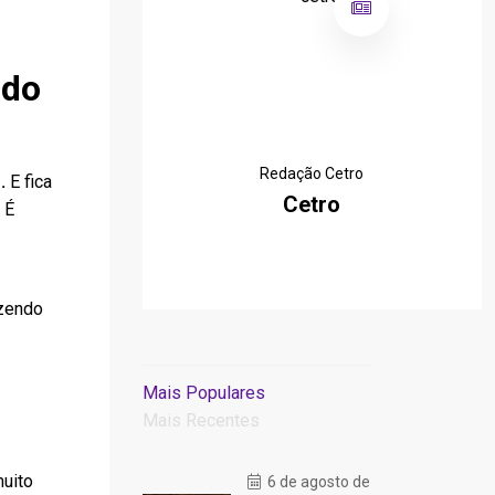
 do
Redação Cetro
.
E fica
Cetro
 É
azendo
Mais Populares
Mais Recentes
uito
6 de agosto de