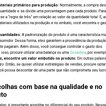
ateriais primários para produção:
Normalmente, a compra de
quantidade e se divide uma porcentagem para cada produto. Par
e a “regra de três” em relação ao valor da quantidade total. E, a
eriais utilizados na produção e no embalo, você encontra o ga
uantidades:
A padronização do produto é uma característica mu
sumidor. Dessa forma, eles garantem a procedência da produçã
te pagaram. Além disso, você consegue controlar o gasto dos
 isso, procure utilizar uma balança ou uma
Dosadora
, por exempl
, encontre um valor embutido no produto:
Em outras palavra
zo. Então, se quiser utilizar estratégias de vendas, procure optar
cê possa descontar de uma parte que não comprometa seu lucr
.
colhas com base na qualidade e no
uto
algo, é importante acreditar no diferencial do seu produto. Ness