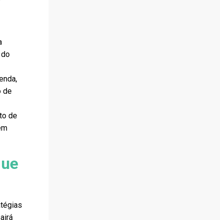
a
a
 do
venda,
o de
to de
 em
que
atégias
airá