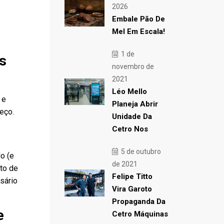
2026
Embale Pão De
Mel Em Escala!
1 de
os
novembro de
2021
Léo Mello
 e
Planeja Abrir
eço.
Unidade Da
Cetro Nos
5 de outubro
o (e
de 2021
to de
Felipe Titto
sário
Vira Garoto
Propaganda Da
e
Cetro Máquinas