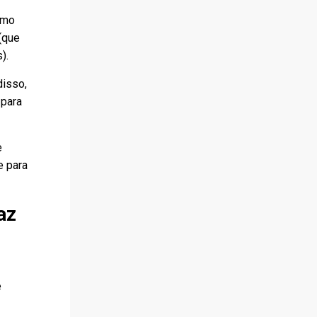
omo
(que
).
disso,
 para
e
e para
az
e