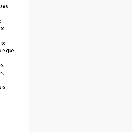
sses
a
o
sto
ito
o e que
o.
s,
o e
e