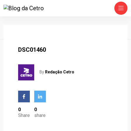
Home
DSC01460
By
Redação Cetro
0
0
Share
share