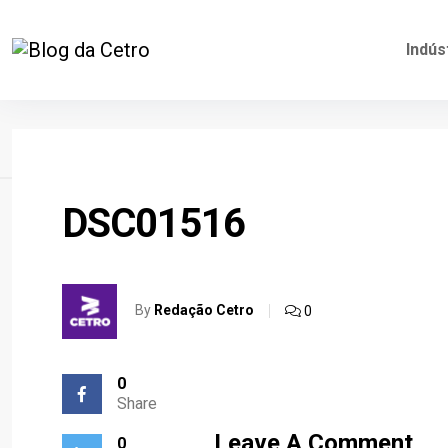
Indús
Home
DSC01516
By
Redação Cetro
0
0
Share
Leave A Comment
0