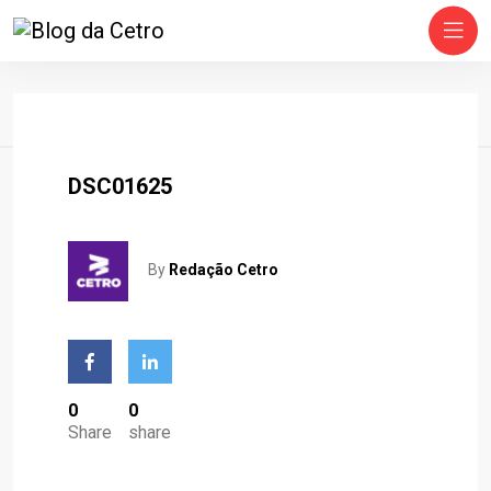
Home
DSC01625
By
Redação Cetro
0
0
Share
share