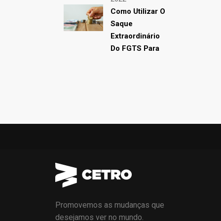
Como Utilizar O
Saque
Extraordinário
Do FGTS Para
Promovemos as mudanças que
desejamos ver no mundo.