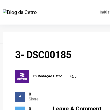
Indús
Home
3- DSC00185
By
Redação Cetro
0
0
Share
Leave A Comment
0