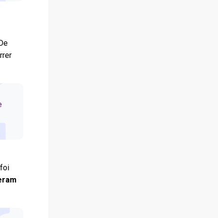
 De
rrer
e
foi
eram