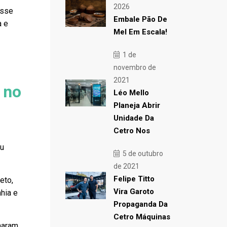
2026
sse
Embale Pão De
a e
Mel Em Escala!
1 de
novembro de
2021
 no
Léo Mello
Planeja Abrir
Unidade Da
Cetro Nos
ou
5 de outubro
de 2021
Felipe Titto
eto,
Vira Garoto
hia e
Propaganda Da
Cetro Máquinas
haram