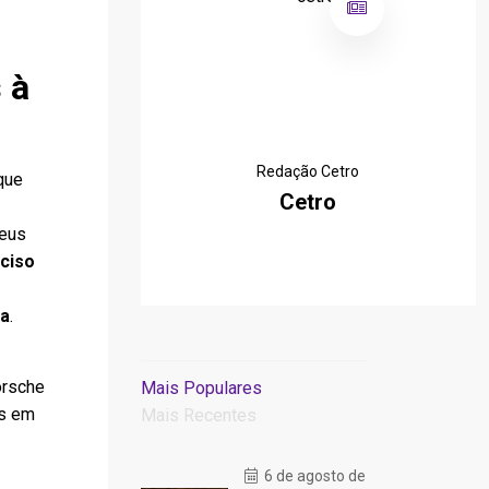
 à
Redação Cetro
que
Cetro
seus
ciso
ca
.
orsche
Mais Populares
os em
Mais Recentes
6 de agosto de