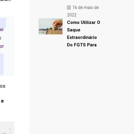
16 de maio de
2022
Como Utilizar O
ue
Saque
Extraordinário
s
Do FGTS Para
or
dos
 e