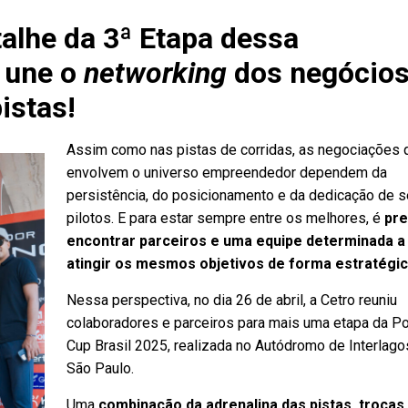
talhe da 3ª Etapa dessa
 une o
networking
dos negócios
istas!
Assim como nas pistas de corridas, as negociações 
envolvem o universo empreendedor dependem da
persistência, do posicionamento e da dedicação de 
pilotos. E para estar sempre entre os melhores, é
pre
encontrar parceiros e uma equipe determinada a
atingir os mesmos objetivos de forma estratégi
Nessa perspectiva, no dia 26 de abril, a Cetro reuniu
colaboradores e parceiros para mais uma etapa da P
Cup Brasil 2025, realizada no Autódromo de Interlag
São Paulo.
Uma
combinação da
adrenalina das pistas, trocas