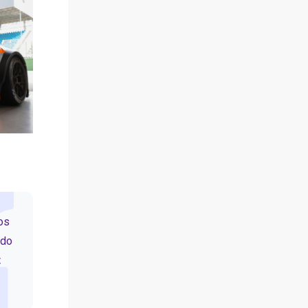
os
ndo
t