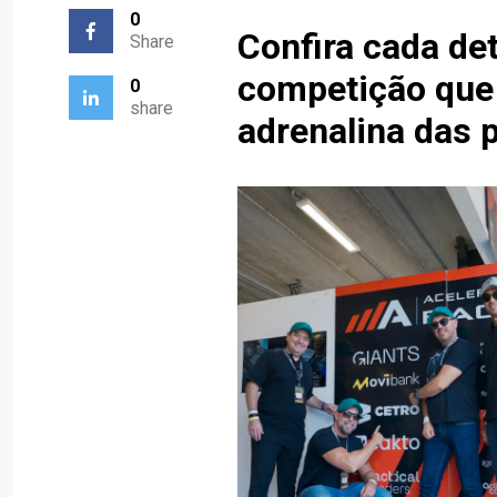
0
Confira cada de
Share
competição que
0
share
adrenalina das p