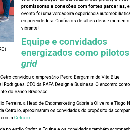
promissoras e conexões com fortes parcerias,
e
evento foi uma verdadeira experiência automobilístic
empreendedora. Confira os detalhes desse momento
vibrante!
Equipe e convidados
RO)
energizados como pilotos
grid
 Cetro convidou o empresário Pedro Bergamim da Vita Blue
l Rodrigues, CEO da RAFA Design e Business. O encontro cont
ente do Banco Bradesco.
o Ferreira, a Head de Endomarketing Gabriela Oliveira e Tiago N
da Cetro.io, aproximaram os convidados do propósito da compan
a com a
Cetro.io
.
da no estilo
Sprint
, a Equipe e os convidados também acompan