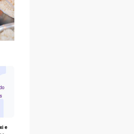
ndo
s
xi e