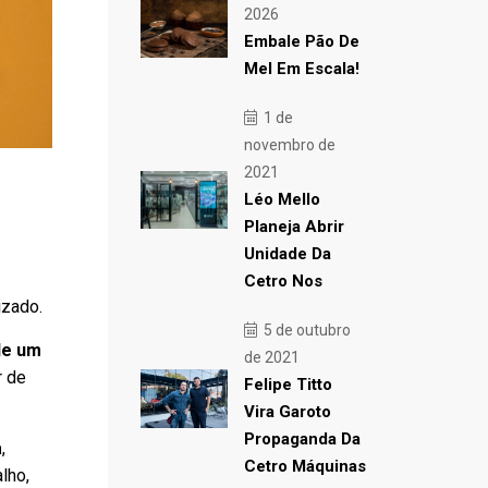
2026
Embale Pão De
Mel Em Escala!
1 de
novembro de
2021
Léo Mello
Planeja Abrir
Unidade Da
Cetro Nos
izado.
5 de outubro
de um
de 2021
r de
Felipe Titto
Vira Garoto
Propaganda Da
a
,
Cetro Máquinas
lho,