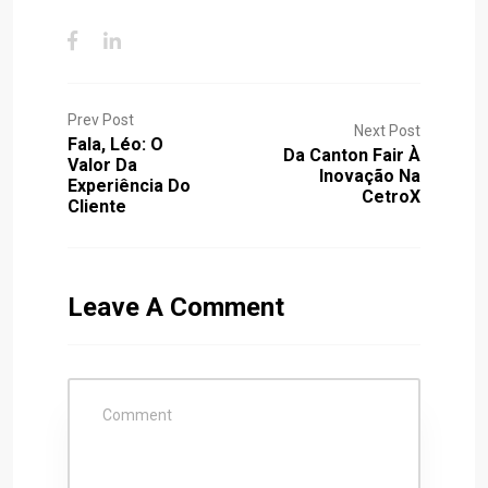
Prev Post
Next Post
Fala, Léo: O
Da Canton Fair À
Valor Da
Inovação Na
Experiência Do
CetroX
Cliente
Leave A Comment