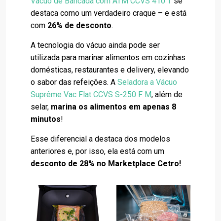
Vácuo de Bancada com ATM CCVS 410 T
se
destaca como um verdadeiro craque – e está
com
26% de desconto
.
A tecnologia do vácuo ainda pode ser
utilizada para marinar alimentos em cozinhas
domésticas, restaurantes e delivery, elevando
o sabor das refeições. A
Seladora a Vácuo
Suprême Vac Flat CCVS S-250 F M
, além de
selar,
marina os alimentos em apenas 8
minutos
!
Esse diferencial a destaca dos modelos
anteriores e, por isso, ela está com um
desconto de 28% no Marketplace Cetro!