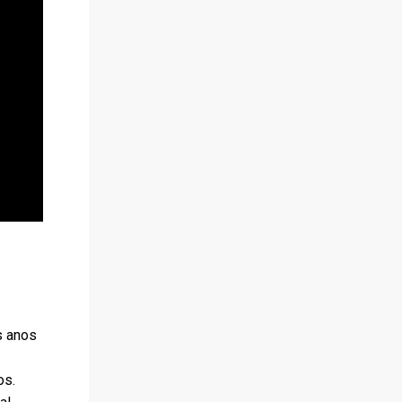
s anos
os.