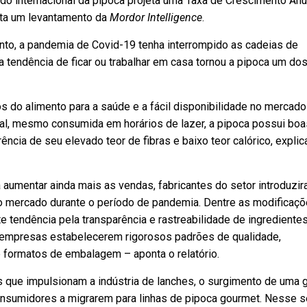
do internacional da pipoca projeta uma Taxa de Crescimento Anu
ta um levantamento da
Mordor Intelligence
.
to, a pandemia de Covid-19 tenha interrompido as cadeias de
 tendência de ficar ou trabalhar em casa tornou a pipoca um do
s do alimento para a saúde e a fácil disponibilidade no mercado
al, mesmo consumida em horários de lazer, a pipoca possui boa
ência de seu elevado teor de fibras e baixo teor calórico, explic
 aumentar ainda mais as vendas, fabricantes do setor introduzi
o mercado durante o período de pandemia. Dentre as modificaç
 tendência pela transparência e rastreabilidade de ingredientes
 empresas estabelecerem rigorosos padrões de qualidade,
 formatos de embalagem – aponta o relatório.
s que impulsionam a indústria de lanches, o surgimento de uma 
nsumidores a migrarem para linhas de pipoca gourmet. Nesse s