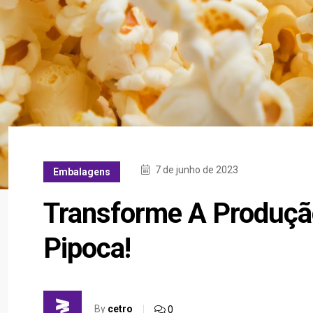
7 de junho de 2023
Embalagens
Transforme A Produçã
Pipoca!
By
cetro
0