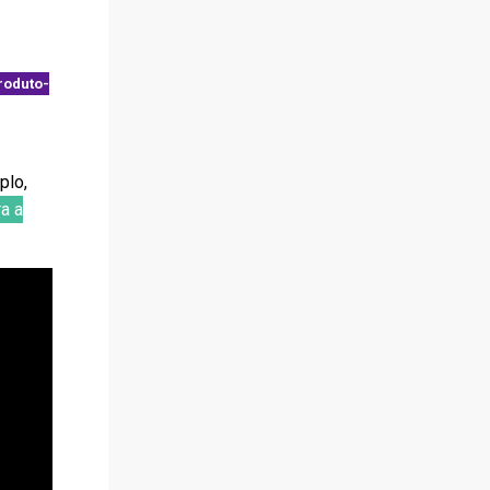
roduto-
plo,
a a