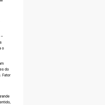
al
s
 –
s
a o
ram
ões do
. Fator
grande
entido,