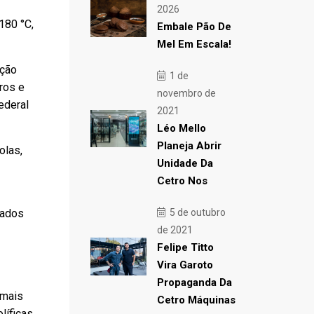
2026
180 °C,
Embale Pão De
Mel Em Escala!
ação
1 de
ros e
novembro de
ederal
2021
Léo Mello
Planeja Abrir
olas,
Unidade Da
Cetro Nos
iados
5 de outubro
de 2021
Felipe Titto
Vira Garoto
Propaganda Da
 mais
Cetro Máquinas
líficas