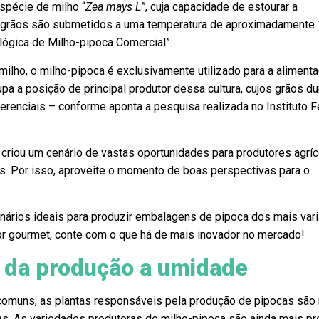
espécie de milho “
Zea mays L”
, cuja capacidade de estourar a
 grãos são submetidos a uma temperatura de aproximadamente 
lógica de Milho-pipoca Comercial”.
milho, o milho-pipoca é exclusivamente utilizado para a aliment
pa a posição de principal produtor dessa cultura, cujos grãos du
erenciais – conforme aponta a pesquisa realizada no Instituto F
a criou um cenário de vastas oportunidades para produtores agríc
s. Por isso, aproveite o momento de boas perspectivas para o
nários ideais para produzir embalagens de pipoca dos mais var
or gourmet, conte com o que há de mais inovador no mercado!
: da produção a umidade
omuns, as plantas responsáveis pela produção de pipocas são
as. As variedades produtoras de milho-pipoca são ainda mais pro