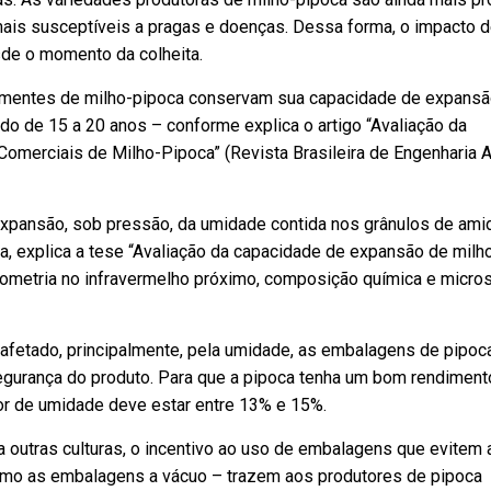
is susceptíveis a pragas e doenças. Dessa forma, o impacto 
de o momento da colheita.
entes de milho-pipoca conservam sua capacidade de expansã
íodo de 15 a 20 anos – conforme explica o artigo “Avaliação da
omerciais de Milho-Pipoca” (Revista Brasileira de Engenharia A
expansão, sob pressão, da umidade contida nos grânulos de ami
a, explica a tese “Avaliação da capacidade de expansão de milh
rometria no infravermelho próximo, composição química e micro
afetado, principalmente, pela umidade, as embalagens de pipoc
 segurança do produto. Para que a pipoca tenha um bom rendiment
eor de umidade deve estar entre 13% e 15%.
outras culturas, o incentivo ao uso de embalagens que evitem a
mo as embalagens a vácuo – trazem aos produtores de pipoca