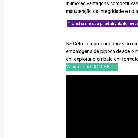
inúmeras vantagens competitivas. 
manutenção da integridade e no au
Transforme sua produtividade inves
Na Cetro, empreendedores do me
embalagens de pipoca desde o mo
em explorar o embalo em formato 
Vácuo CCVS 300 BB T
!