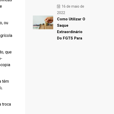
de
16 de maio de
2022
Como Utilizar O
o, ou
Saque
Extraordinário
grícola
Do FGTS Para
do, que
o-
scopia
a têm
o,
 troca