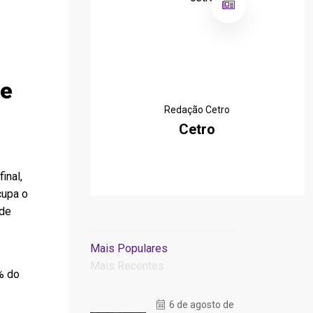
de
Redação Cetro
Cetro
inal,
cupa o
 de
Mais Populares
Mais Recentes
% do
6 de agosto de