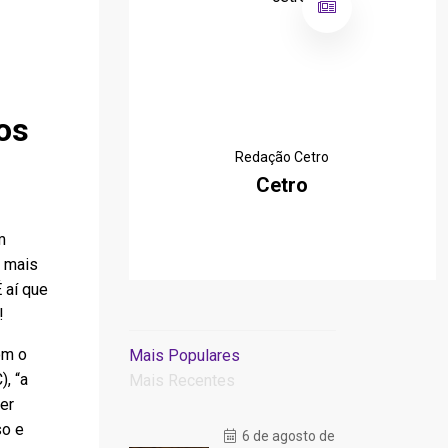
os
Redação Cetro
Cetro
m
z mais
É aí que
!
om o
Mais Populares
), “a
Mais Recentes
uer
so e
6 de agosto de