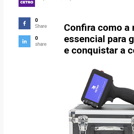
0
Confira como a 
Share
essencial para 
0
share
e conquistar a 