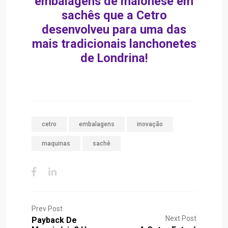
embalagens de maionese em
sachês que a Cetro
desenvolveu para uma das
mais tradicionais lanchonetes
de Londrina!
cetro
embalagens
inovação
maquinas
sachê
Prev Post
Next Post
Payback De