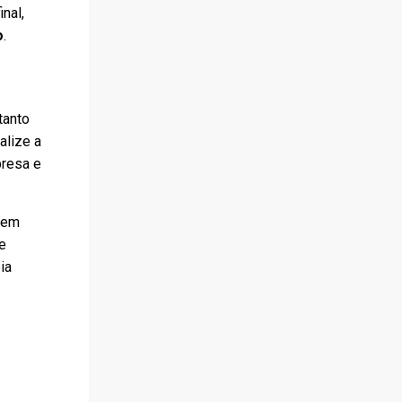
nal,
o
.
tanto
alize a
presa e
 em
e
ia