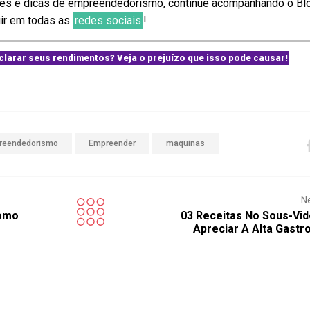
ões e dicas de empreendedorismo, continue acompanhando o Bl
ir em todas as
redes sociais
!
clarar seus rendimentos? Veja o prejuízo que isso pode causar!
reendedorismo
Empreender
maquinas
N
Como
03 Receitas No Sous-Vid
Apreciar A Alta Gast