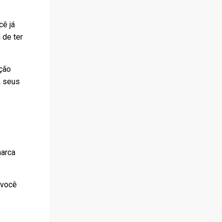
cê já
 de ter
eção
a seus
arca
.
 você