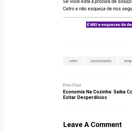
Se você está à procura de soluç
Cetro e não esqueça de nos segu
É MEI e esqueceu de de
cetro
crescimento
emp
Prev Post
Economia Na Cozinha: Saiba 
Evitar Desperdícios
Leave A Comment