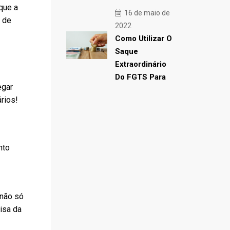
que a
16 de maio de
 de
2022
Como Utilizar O
Saque
Extraordinário
Do FGTS Para
egar
rios!
nto
 não só
isa da