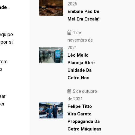
2026
dade
.
Embale Pão De
Mel Em Escala!
1 de
 equipe
novembro de
por si
2021
Léo Mello
arem
Planeja Abrir
o
Unidade Da
Cetro Nos
5 de outubro
sar
de 2021
cer
Felipe Titto
Vira Garoto
Propaganda Da
Cetro Máquinas