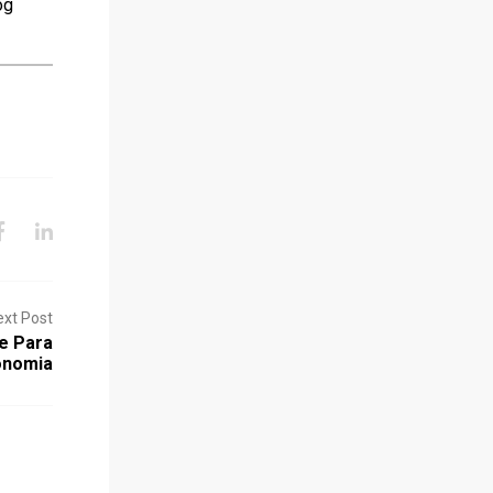
og
ext Post
e Para
ronomia