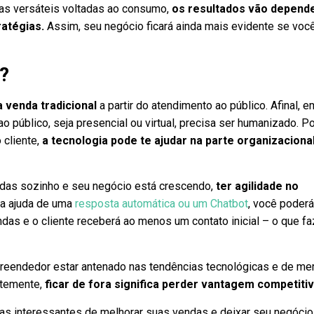
as versáteis voltadas ao consumo,
os
resultados vão depend
atégias.
Assim, seu negócio ficará ainda mais evidente se voc
?
 venda tradicional
a partir do atendimento ao público. Afinal, e
o público, seja presencial ou virtual, precisa ser humanizado. Po
 cliente,
a tecnologia pode te ajudar na parte organizaciona
ndas sozinho e seu negócio está crescendo,
ter agilidade no
a ajuda de uma
resposta automática ou um Chatbot
, você poder
das e o cliente receberá ao menos um contato inicial – o que fa
reendedor estar antenado nas tendências tecnológicas e de me
ntemente,
ficar de fora significa perder vantagem competiti
rmas interessantes de melhorar suas vendas e deixar seu negócio