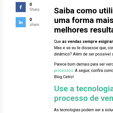
0
Saiba como utili
Share
uma forma mais 
0
share
melhores result
Que
as vendas sempre exigir
Mas e se eu te dissesse que, com
dinâmico? Além de ser possível 
Parece bom demais para ser verd
processos
. A seguir, confira co
Blog Cetro!
Use a tecnologi
processo de ve
As tecnologias podem ser a soluç