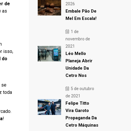
er de
2026
ê as
Embale Pão De
Mel Em Escala!
1 de
novembro de
m
2021
r isso,
Léo Mello
l do
Planeja Abrir
Unidade Da
Cetro Nos
á se
5 de outubro
z toda
de 2021
Felipe Titto
Vira Garoto
rcado.
Propaganda Da
va
!
Cetro Máquinas