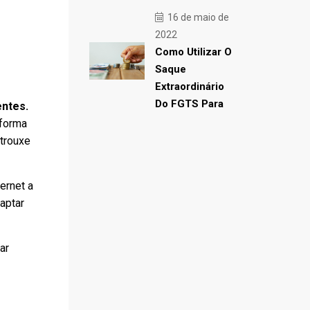
16 de maio de
2022
Como Utilizar O
Saque
Extraordinário
Do FGTS Para
entes.
 forma
 trouxe
ternet a
captar
ar