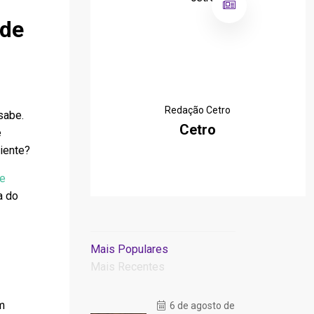
 de
Redação Cetro
sabe.
Cetro
e
iente?
de
a do
Mais Populares
Mais Recentes
m
6 de agosto de