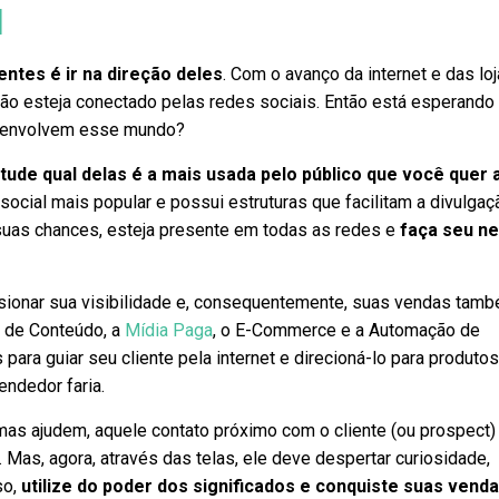
l
entes é ir na direção deles
. Com o avanço da internet e das lo
m não esteja conectado pelas redes sociais. Então está esperando
ue envolvem esse mundo?
tude qual delas é a mais usada pelo público que você quer a
social mais popular e possui estruturas que facilitam a divulgaç
 suas chances, esteja presente em todas as redes e
faça seu n
lsionar sua visibilidade e, consequentemente, suas vendas tam
 de Conteúdo, a
Mídia Paga
, o E-Commerce e a Automação de
ara guiar seu cliente pela internet e direcioná-lo para produto
ndedor faria.
rmas ajudem, aquele contato próximo com o cliente (ou prospect
Mas, agora, através das telas, ele deve despertar curiosidade,
so,
utilize
do poder dos significados e conquiste suas venda