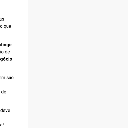
jas
 o que
tingir
.
ão de
egócio
bém são
s de
) deve
s!