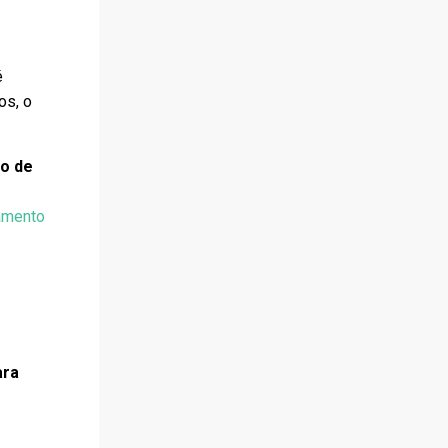
é
os, o
ro de
e
amento
ara
o