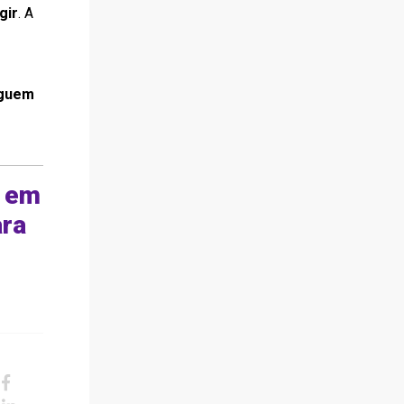
gir
. A
eguem
, em
ara