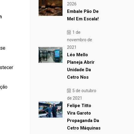
2026
Embale Pão De
m
Mel Em Escala!
1 de
novembro de
2021
 se
Léo Mello
Planeja Abrir
astecer
Unidade Da
Cetro Nos
ução
5 de outubro
de 2021
Felipe Titto
Vira Garoto
Propaganda Da
Cetro Máquinas