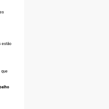
res
s estão
, que
balho