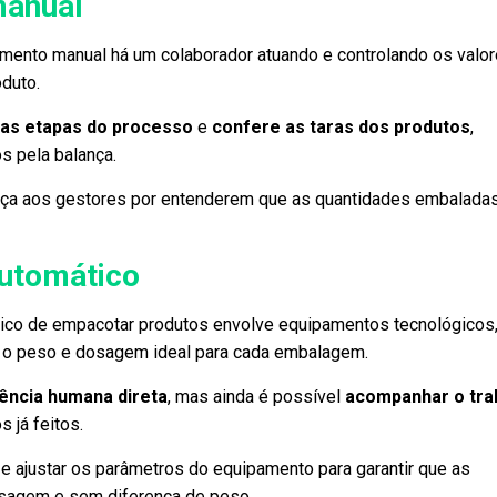
anual
ento manual há um colaborador atuando e controlando os valo
oduto.
as etapas do processo
e
confere as taras dos produtos
,
s pela balança.
nça aos gestores por entenderem que as quantidades embalada
utomático
tico de empacotar produtos envolve equipamentos tecnológicos
r o peso e dosagem ideal para cada embalagem.
ência humana direta
, mas ainda é possível
acompanhar o tra
s já feitos.
 e ajustar os parâmetros do equipamento para garantir que as
agem e sem diferença de peso.