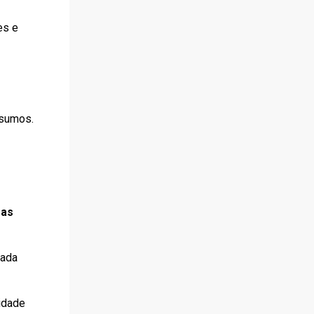
es e
nsumos.
 as
cada
idade