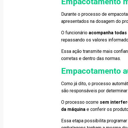
Empacotamento m
Durante o processo de empacotam
apresentados na dosagem do pr
O funcionário
acompanha todas 
repassando os valores informado
Essa ação transmite mais confia
corretas e dentro das normas.
Empacotamento a
Como já dito, o processo automá
são responsáveis por determina
O processo ocorre
sem interfer
da máquina
e conferir os produto
Essa etapa possibilita programar
embalagens tenham a mesma dos