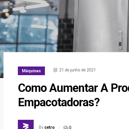
21 de junho de 2021
Máquinas
Como Aumentar A Pro
Empacotadoras?
By
cetro
0