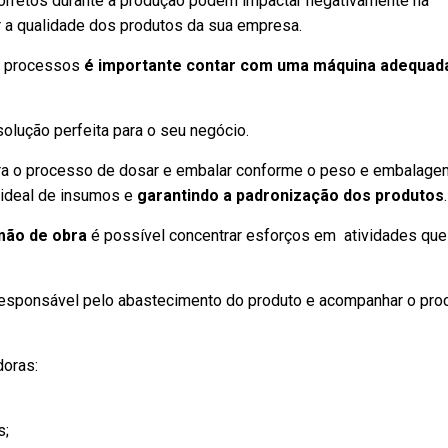
corretos durante a produção podem impactar negativamente na
r a qualidade dos produtos da sua empresa.
s processos
é importante contar com uma máquina adequad
olução perfeita para o seu negócio.
ra o processo de dosar e embalar conforme o peso e embalage
e ideal de insumos e
garantindo a padronização dos produtos
.
ão de obra
é possível concentrar esforços em atividades que
esponsável pelo abastecimento do produto e acompanhar o pro
doras:
s;