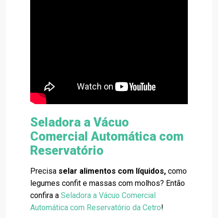
Seladora a Vácuo
Comercial Automática com
Reservatório
Precisa
selar alimentos com líquidos,
como
legumes confit e massas com molhos? Então
confira a
Seladora a Vácuo Comercial
Automática com Reservatório
da Cetro
!