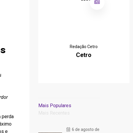
os
Redação Cetro
Cetro
u
rdor
Mais Populares
Mais Recentes
a perda
máximo
6 de agosto de
os e