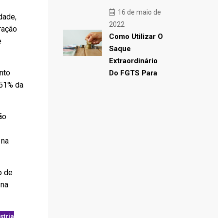
16 de maio de
idade,
2022
ração
Como Utilizar O
e
Saque
Extraordinário
nto
Do FGTS Para
 51% da
ão
 na
o de
 na
stria