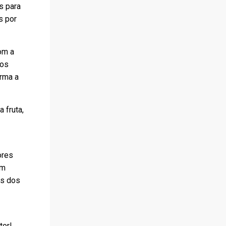
s para
s por
om a
tos
irma a
 fruta,
ores
am
as dos
tor!