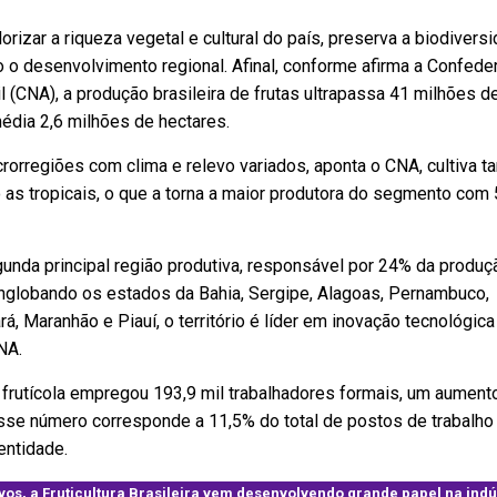
alorizar a riqueza vegetal e cultural do país, preserva a biodivers
 desenvolvimento regional. Afinal, conforme afirma a Confede
il (CNA), a produção brasileira de frutas ultrapassa 41 milhões d
édia 2,6 milhões de hectares.
rorregiões com clima e relevo variados, aponta o CNA, cultiva ta
 as tropicais, o que a torna a maior produtora do segmento com
gunda principal região produtiva, responsável por 24% da produç
 Englobando os estados da Bahia, Sergipe, Alagoas, Pernambuco,
á, Maranhão e Piauí, o território é líder em inovação tecnológica
CNA.
 frutícola empregou 193,9 mil trabalhadores formais, um aument
sse número corresponde a 11,5% do total de postos de trabalho
entidade.
vos, a Fruticultura Brasileira vem desenvolvendo grande papel na indú