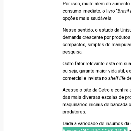
Por isso, muito além do aumento
consumo imediato, o livro “
Brasil
opções mais saudáveis.
Nesse sentido, o estudo da Unis
demanda crescente por produtos 
compactos, simples de manipular e
pesquisa.
Outro fator relevante está em sua
ou seja, garante maior vida útil, 
comercial e invista no
shelf life
de
Acesse o site da Cetro e confir
das mais diversas escalas de pr
maquinários iniciais de bancada
produtores.
Dada a variedade de insumos da ca
Bancada VAC-PRO CCVS 240 B
m