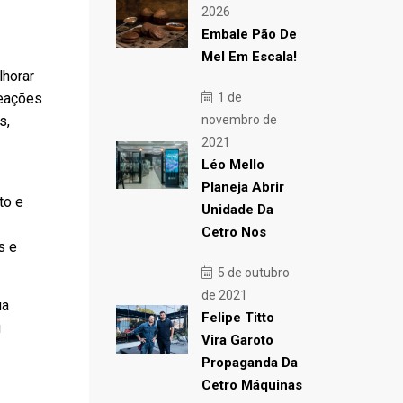
2026
Embale Pão De
Mel Em Escala!
lhorar
reações
1 de
s,
novembro de
2021
Léo Mello
Planeja Abrir
to e
Unidade Da
Cetro Nos
s e
5 de outubro
de 2021
ua
Felipe Titto
u
Vira Garoto
Propaganda Da
Cetro Máquinas