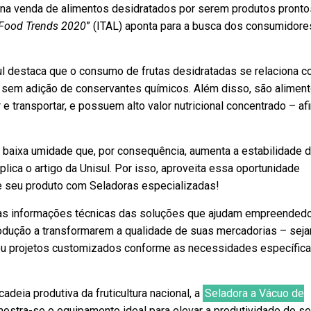
 na venda de alimentos desidratados por serem produtos pronto
 Food Trends 2020
” (ITAL) aponta para a busca dos consumidore
ul destaca que o consumo de frutas desidratadas se relaciona c
sem adição de conservantes químicos. Além disso, são alimen
 transportar, e possuem alto valor nutricional concentrado – af
 baixa umidade que, por consequência, aumenta a estabilidade da
explica o artigo da Unisul. Por isso, aproveita essa oportunidade
 seu produto com Seladoras especializadas!
a as informações técnicas das soluções que ajudam empreended
odução a transformarem a qualidade de suas mercadorias – sej
 ou projetos customizados conforme as necessidades específic
deia produtiva da fruticultura nacional, a
Seladora a Vácuo de
ostra-se o equipamento ideal para elevar a produtividade do se