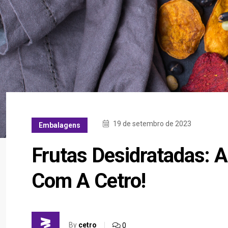
19 de setembro de 2023
Embalagens
Frutas Desidratadas: 
Com A Cetro!
By
cetro
0