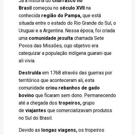
Já a história do
churrasco no
Brasil
começou no
século XVII
na
conhecida
região do Pampa,
que está
situada entre o estado do Rio Grande do Sul, o
Uruguai e a Argentina. Nessa época, foi criada
uma
comunidade jesuíta
chamada Sete
Povos das Missões, cujo objetivo era
catequizar a população indígena guarani que
ali vivia.
Destruída
em 1768 através das guerras por
territórios que aconteceram ali, esta
comunidade
criou rebanhos de gado
bovino
que ficaram sem dono. Permanecendo
até a chegada dos
tropeiros,
grupo
de
viajantes
que comercializavam produtos
no Sul do Brasil.
Devido as
longas viagens,
os tropeiros