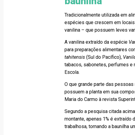
baunilha
Tradicionalmente utilizada em al
espécies que crescem em locais
vanilina – que possuem leves vari
A vanilina extraído da espécie
Van
para preparações alimentares com
tahitensis
(Sul do Pacífico),
Vanil
tabacos, sabonetes, perfumes e 
Escola.
O que grande parte das pessoas 
possuem a planta em sua composiç
Maria do Carmo à revista Superin
Segundo a pesquisa citada acima,
montante, apenas 1% é extraído d
trabalhosa, tornando a baunilha u