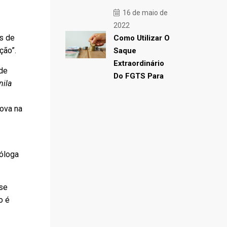
16 de maio de
2022
s de
Como Utilizar O
ção”.
Saque
Extraordinário
ade
Do FGTS Para
nila
ova na
ióloga
sse
o é