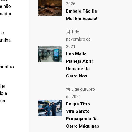
2026
se não
Embale Pão De
isador
Mel Em Escala!
1 de
, o
novembro de
nilha
2021
Léo Mello
Planeja Abrir
amentos
Unidade Da
Cetro Nos
lha!
5 de outubro
do a
de 2021
sua
Felipe Titto
Vira Garoto
Propaganda Da
Cetro Máquinas