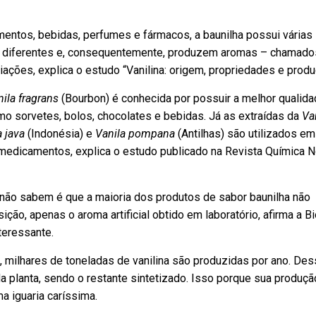
imentos, bebidas, perfumes e fármacos, a baunilha possui várias
 diferentes e, consequentemente, produzem aromas – chamado
ações, explica o estudo “Vanilina: origem, propriedades e produ
ila fragrans
(Bourbon) é conhecida por possuir a melhor qualid
o sorvetes, bolos, chocolates e bebidas. Já as extraídas da
Va
a java
(Indonésia) e
Vanila pompana
(Antilhas) são utilizados em
medicamentos, explica o estudo publicado na Revista Química N
não sabem é que a maioria dos produtos de sabor baunilha não
ão, apenas o aroma artificial obtido em laboratório, afirma a B
teressante.
 milhares de toneladas de vanilina são produzidas por ano. De
a planta, sendo o restante sintetizado. Isso porque sua produçã
ma iguaria caríssima.