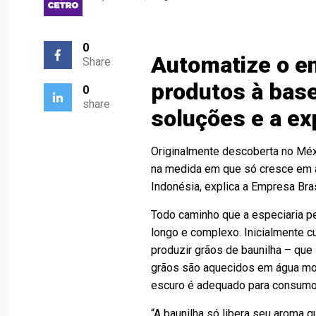
0
Automatize o en
Share
produtos à base
0
share
soluções e a ex
Originalmente descoberta no Méxi
na medida em que só cresce em a
Indonésia, explica a Empresa Bra
Todo caminho que a especiaria pe
longo e complexo. Inicialmente 
produzir grãos de baunilha – que
grãos são aquecidos em água mor
escuro é adequado para consumo
“A baunilha só libera seu aroma 