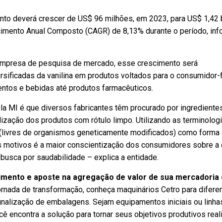
to deverá crescer de US$ 96 milhões, em 2023, para US$ 1,42 
imento Anual Composto (CAGR) de 8,13% durante o período, inf
empresa de pesquisa de mercado, esse crescimento será
rsificadas da vanilina em produtos voltados para o consumidor-fi
ntos e bebidas até produtos farmacêuticos.
ela MI é que diversos fabricantes têm procurado por ingrediente
lização dos produtos com rótulo limpo. Utilizando as terminolog
” (livres de organismos geneticamente modificados) como forma
s motivos é a maior conscientização dos consumidores sobre a
busca por saudabilidade – explica a entidade.
cimento e aposte na agregação de valor de sua mercadoria
jornada de transformação, conheça maquinários Cetro para difere
nalização de embalagens. Sejam equipamentos iniciais ou linha
ê encontra a solução para tornar seus objetivos produtivos real