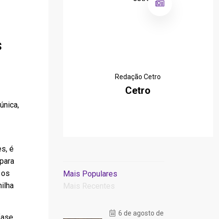
s
Redação Cetro
Cetro
única,
s, é
para
 os
Mais Populares
ilha
Mais Recentes
6 de agosto de
fase