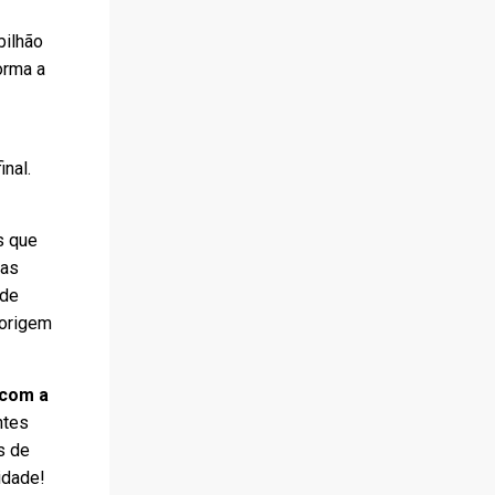
bilhão
orma a
nal.
s que
ias
 de
 origem
 com a
ntes
s de
idade!