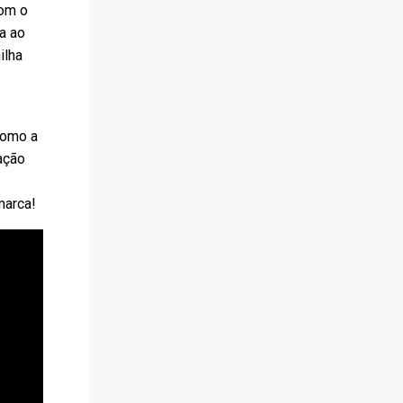
com o
da ao
ilha
como a
ação
marca!