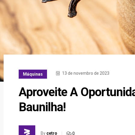
13 de novembro de 2023
Máquinas
Aproveite A Oportunid
Baunilha!
By
cetro
0