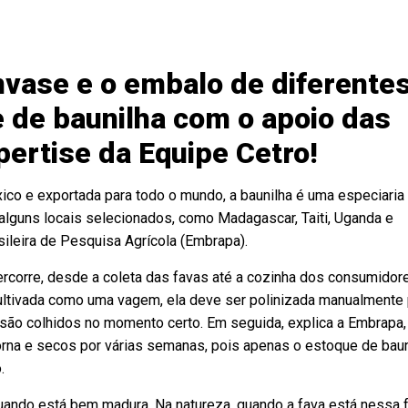
vase e o embalo de diferente
 de baunilha com o apoio das
pertise da Equipe Cetro!
co e exportada para todo o mundo, a baunilha é uma especiaria 
lguns locais selecionados, como Madagascar, Taiti, Uganda e
sileira de Pesquisa Agrícola (Embrapa).
rcorre, desde a coleta das favas até a cozinha dos consumidore
cultivada como uma vagem, ela deve ser polinizada manualmente 
 são colhidos no momento certo. Em seguida, explica a Embrapa,
na e secos por várias semanas, pois apenas o estoque de baun
.
quando está bem madura. Na natureza, quando a fava está nessa 