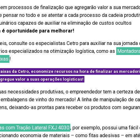
r em processos de finalização que agregarão valor a sua mercado
e pensar no todo e se atentar a cada processo da cadeia produti
inários capazes de auxiliar na eliminação de custos ocultos
a é oportunidade para melhorar!
s, consulte os especialistas Cetro para auxiliar na sua jornada
ios especializados na otimização logística, como as
Montadora
ixas
!
aixas da Cetro, economize recursos na hora de finalizar as mercador
gregue valor a suas operações logísticas!
as necessidades produtivas, o empreendedor tem a certeza de
 embalagens de vinho do mercado! A linha de manipulação de ca
ns, deixando-as prontas para receber os produtos com seguran
as com Tração Lateral FXJ 4030
, por exemplo, possui uma fácil
orcionando economia de materiais – como fitas adesivas – em at