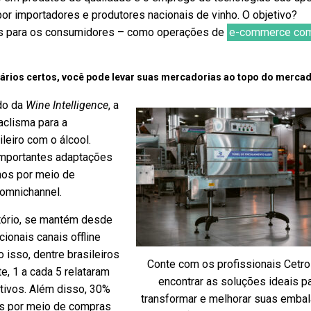
por importadores e produtores nacionais de vinho. O objetivo?
es para os consumidores – como operações de
e-commerce co
ários certos, você pode levar suas mercadorias ao topo do mercad
do da
Wine Intelligence
, a
aclisma para a
leiro com o álcool.
mportantes adaptações
nhos por meio de
 omnichannel.
atório, se mantém desde
onais canais offline
 isso, dentre brasileiros
Conte com os profissionais Cetro
, 1 a cada 5 relataram
encontrar as soluções ideais p
tivos. Além disso, 30%
transformar e melhorar suas emba
os por meio de compras