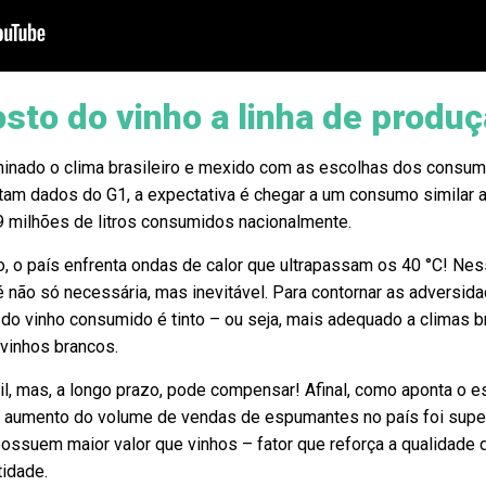
sto do vinho a linha de produç
minado o clima brasileiro e mexido com as escolhas dos consum
am dados do G1, a expectativa é chegar a um consumo similar 
 milhões de litros consumidos nacionalmente.
, o país enfrenta ondas de calor que ultrapassam os 40 °C! Ne
 não só necessária, mas inevitável. Para contornar as adversid
o vinho consumido é tinto – ou seja, mais adequado a climas 
vinhos brancos.
cil, mas, a longo prazo, pode compensar! Afinal, como aponta o e
o aumento do volume de vendas de espumantes no país foi super
ssuem maior valor que vinhos – fator que reforça a qualidade 
tidade.