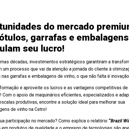
rtunidades do mercado premi
rótulos, garrafas e embalagens
ulam seu lucro!
imas décadas, investimentos estratégicos garantiram a transfo
m um processo que vai da atenção a jornada do cliente à otimiza
 nas garrafas e embalagens de vinho, o que não falta é inovação
sformação e aproveite os lucros e as vantagens competitivas de
! Com o apoio de maquinários eficientes, especializados e ada
escalas produtivas, encontre a solução ideal para melhorar sua
gens de vinho na Cetro!
ua participação no mercado? Como explica o relatório
“
Brazil W
o em produtos de qualidade e o emprego de tecnologias são ap