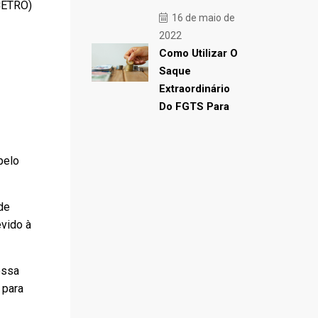
/CETRO)
16 de maio de
2022
Como Utilizar O
Saque
Extraordinário
Do FGTS Para
pelo
de
evido à
essa
 para