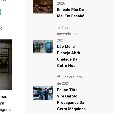
2026
Embale Pão De
m
Mel Em Escala!
1 de
o!
novembro de
2021
Léo Mello
Planeja Abrir
Unidade Da
Cetro Nos
5 de outubro
de 2021
Felipe Titto
Vira Garoto
 para
Propaganda Da
ara
Cetro Máquinas
lagens