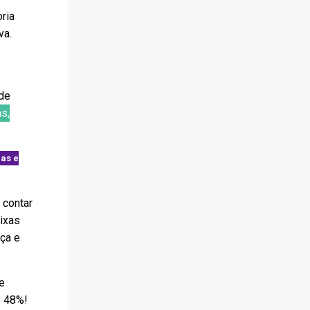
ria
va.
 de
s,
ias e
 contar
ixas
ça e
 e
é 48%!