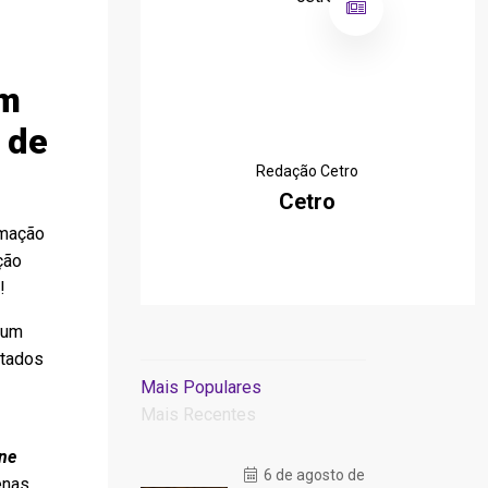
um
 de
Redação Cetro
Cetro
rmação
ção
!
 um
ptados
Mais Populares
Mais Recentes
ine
6 de agosto de
enas