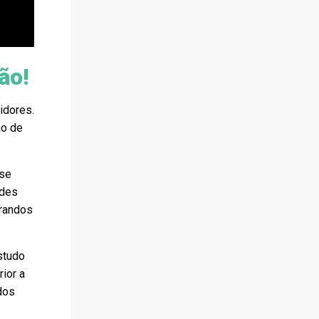
ão!
idores.
ao de
sse
ades
brandos
studo
ior a
dos